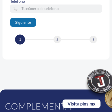
Teléfono
Siguiente
1
2
3
COMPLEMENTA
Visita pins.mx